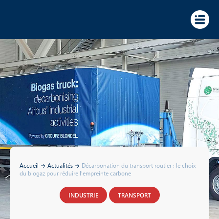
Panneau de gestion des cookies
Accueil
Actualités
Décarbonation du transport routier : le choix
du biogaz pour réduire l’empreinte carbone
INDUSTRIE
TRANSPORT