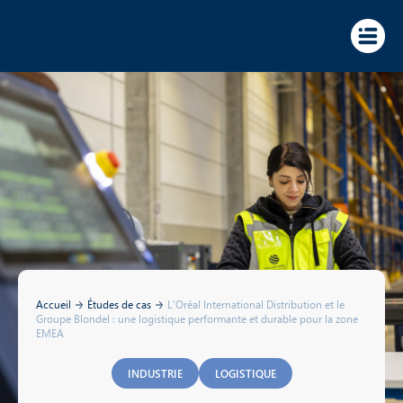
Panneau de gestion des cookies
Accueil
Études de cas
L’Oréal International Distribution et le
Groupe Blondel : une logistique performante et durable pour la zone
EMEA
INDUSTRIE
LOGISTIQUE