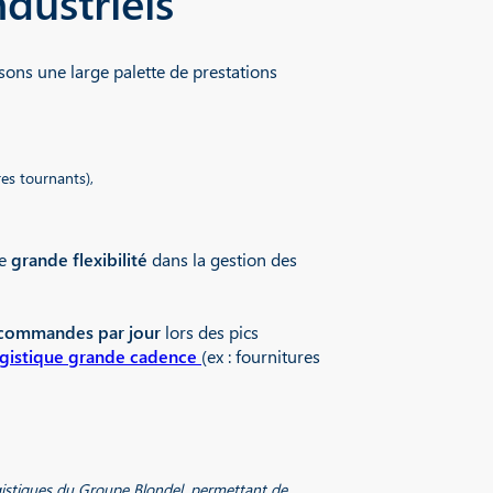
dustriels
sons une large palette de prestations
es tournants),
ne
grande flexibilité
dans la gestion des
 commandes par jour
lors des pics
ogistique grande cadence
(ex : fournitures
ogistiques du Groupe Blondel, permettant de