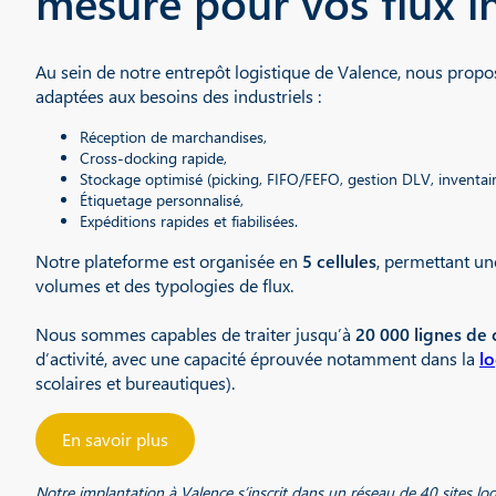
mesure pour vos flux in
Au sein de notre entrepôt logistique de Valence, nous propo
adaptées aux besoins des industriels :
Réception de marchandises,
Cross-docking rapide,
Stockage optimisé (picking, FIFO/FEFO, gestion DLV, inventair
Étiquetage personnalisé,
Expéditions rapides et fiabilisées.
Notre plateforme est organisée en
5 cellules
, permettant u
volumes et des typologies de flux.
Nous sommes capables de traiter jusqu’à
20 000 lignes de
d’activité, avec une capacité éprouvée notamment dans la
l
scolaires et bureautiques).
En savoir plus
Notre implantation à Valence s’inscrit dans un réseau de 40 sites l