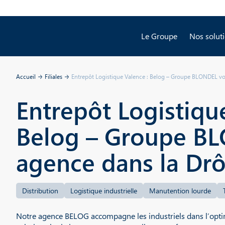
Panneau de gestion des cookies
Le Groupe
Nos solut
Accueil
Filiales
Entrepôt Logistique Valence : Belog – Groupe BLONDEL v
Entrepôt Logistiqu
Belog – Groupe B
agence dans la Dr
Distribution
Logistique industrielle
Manutention lourde
Notre agence BELOG accompagne les industriels dans l’optim