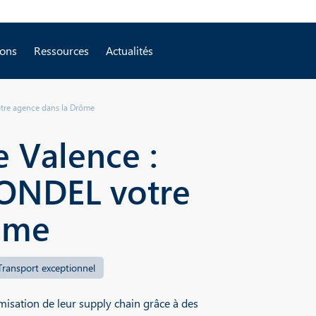
ions
Ressources
Actualités
otre agence dans la Drôme
e Valence :
LONDEL votre
ôme
Transport exceptionnel
isation de leur supply chain grâce à des