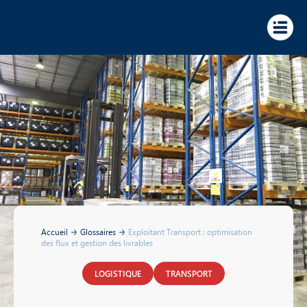
Panneau de gestion des cookies
Accueil
Glossaires
Exploitant Transport : optimisation
des flux et gestion des livrables
LOGISTIQUE
TRANSPORT