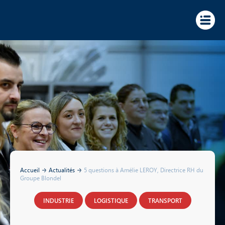
Panneau de gestion des cookies
Accueil
Actualités
5 questions à Amélie LEROY, Directrice RH du
Groupe Blondel
INDUSTRIE
LOGISTIQUE
TRANSPORT